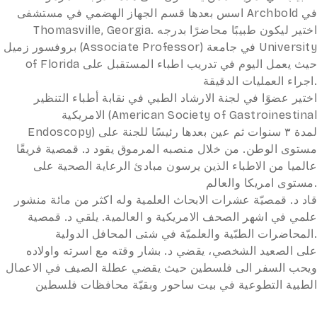
اسس بعدها قسم الجهاز الهضمي في مستشفى Archbold في
Thomasville, Georgia. اختير ليكون طبيبًا محاضرًا بدرجه
بروفسور زميل (Associate Professor) في جامعة University
of Florida حيث يعمل اليوم في تدريب اطباء المستقبل على
اجراء العمليات الدقيقة.
اختير عضوًا في لجنة الارشاد الطبي في نقابة أطباء التنظير
الامريكية (American Society of Gastroinestinal
Endoscopy) لمدة ٣ سنوات ثم عين بعدها رئيسًا للجنة على
مستوى الوطن. من خلال منصبه المرموق يقود د. قمصية فريقًا
عالميا من الاطباء الذين يرسون مبادئ الرعاية الصحية على
مستوى امريكا والعالم.
قاد د. قمصيّة عشرات الابحاث العلمية وله اكثر من مائة منشور
علمي في اشهر الصحف الامريكية و العالمية. يلقي د. قمصية
المحاضرات الطبّية والعلميّة في شتى المحافل الدولية.
على الصعيد الشخصي، يقضي د. بشار وقته مع اسرته واولاده
ويحب السفر الى فلسطين حيث يقضي عطلة الصيف في الاعمال
الطبية التطوعية في بيت ساحور وبقيّة محافظات فلسطين