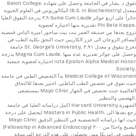
Beloit College. تفوق د. بشار في الجامعة وحصل على شهادة
البكالوريوس في العلوم الحيوية (B.S. in Biochemistry) بمعدل
٣,٩ بدرجة التفوق العليا Suma Cum Laude حائزاً على اربع جوائز
تقديرية منها اختياره لعضوية Phi Beta Kappa.
تزوج بعدها من صديقة العمر بنت بيت ساحور اميرة الياس قمصية
ليسافر الزوجان الى جزر الكاريبي حيث التحق بكلية الطب في
جامعة St. George’s University. تخرج بتفوق و معدل ٣.٩١
بدرجة Magna Cum Laude. وحصل على جوائز تقديرية عدة منها
اختياره لعضوية جمعية Iota Epsilon Alpha Medical Honor
Society.
بدأ التخصص الطبي في جامعة Medical College of Wisconsin
حيث تفوق في تخصص الطب الباطني. اختير بعدها للالتحاق
بمستشفى Mayo Clinic العالمية حيث تخصص في الجهاز
الهضمي والتنظير.
اكمل دراساته العليا في جامعة Harvard University الشهيرة
ليحصل على درجة Masters in Public Health. رجع بعدها الى
Mayo Clinic حيث انها دراساته التخصصية في التنظير الدقيق
(Fellowship in Advanced Endoscopy) ليصبح واحدًا من ٣٠٠
طبيب في امريكا ممن يحصلون على هذه الدرجة المرموقة.